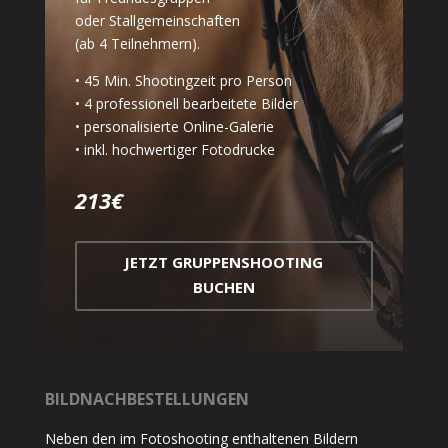
oder Stallgemeinschaften
(ab 4 Teilnehmern).
• 45 Min. Shootingzeit pro Person
• 4 professionell bearbeitete Bilder
• personalisierte Online-Galerie
• inkl. hochwertiger Fotodrucke
213€
JETZT GRUPPENSHOOTING
BUCHEN
BILDNACHBESTELLUNGEN
Neben den im Fotoshooting enthaltenen Bildern